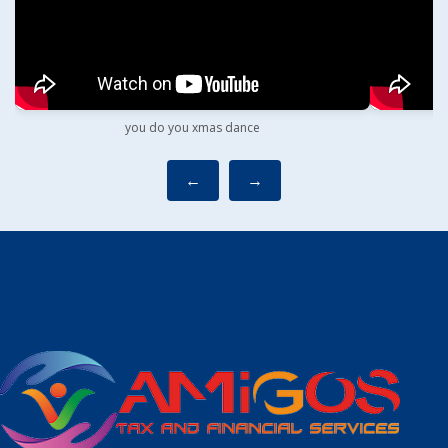
you do you xmas dance
←
→