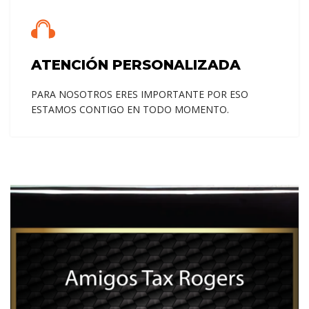
NO DEBE PRESENTAR
UNA SEGUNDA
ATENCIÓN PERSONALIZADA
DECLARACION
PARA NOSOTROS ERES IMPORTANTE POR ESO
DE TAXES SI SE LE DEBE
ESTAMOS CONTIGO EN TODO MOMENTO.
UN
REEMBOLSO
¡LLAMANOS PARA MÁS CONSEJOS!